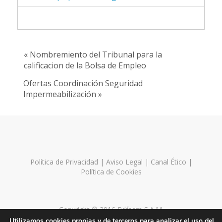
« Nombremiento del Tribunal para la
calificacion de la Bolsa de Empleo
Ofertas Coordinación Seguridad
Impermeabilización »
Política de Privacidad
|
Aviso Legal
|
Canal Ético
|
Política de Cookies
Copyright © 2016 Pdfsam S.A.M.
Utilizamos cookies propias y de terceros para analizar el uso del