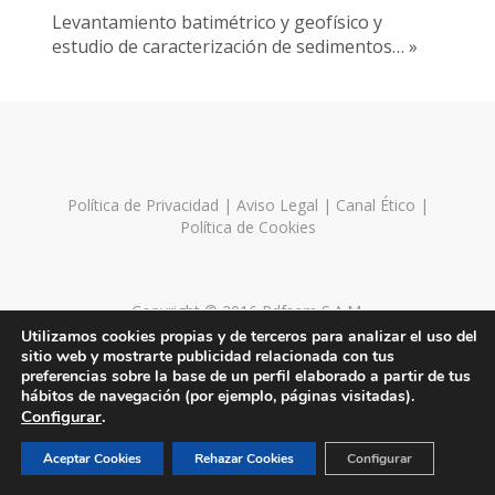
Levantamiento batimétrico y geofísico y
estudio de caracterización de sedimentos… »
Política de Privacidad
|
Aviso Legal
|
Canal Ético
|
Política de Cookies
Copyright © 2016 Pdfsam S.A.M.
Utilizamos cookies propias y de terceros para analizar el uso del
sitio web y mostrarte publicidad relacionada con tus
preferencias sobre la base de un perfil elaborado a partir de tus
hábitos de navegación (por ejemplo, páginas visitadas).
Configurar
.
Aceptar Cookies
Rehazar Cookies
Configurar