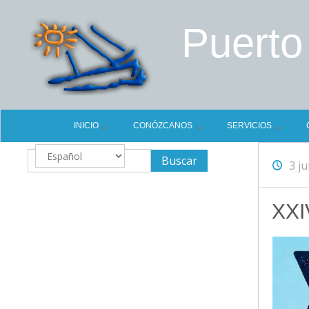
Puerto
INICIO
CONÓZCANOS
SERVICIOS
Elegir
3 ju
un
idioma
XXI