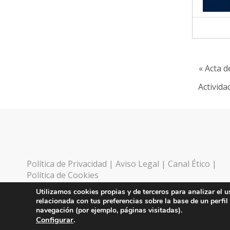
« Acta d
Activida
Política de Privacidad
|
Aviso Legal
|
Canal Ético
|
Política de Cookies
Utilizamos cookies propias y de terceros para analizar el u
relacionada con tus preferencias sobre la base de un perfil
navegación (por ejemplo, páginas visitadas).
Configurar
.