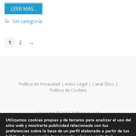
LEER MÁS...
Sin categoría
1
2
→
Política de Privacidad
|
Aviso Legal
|
Canal Ético
|
Política de Cookies
Copyright © 2016 Pdfsam S.A.M.
Utilizamos cookies propias y de terceros para analizar el uso del
sitio web y mostrarte publicidad relacionada con tus
preferencias sobre la base de un perfil elaborado a partir de tus